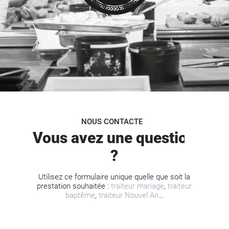
NOUS CONTACTER
Vous avez une question
?
Utilisez ce formulaire unique quelle que soit la
prestation souhaitée :
traiteur mariage
,
traiteur
baptême
,
traiteur Nouvel An
…