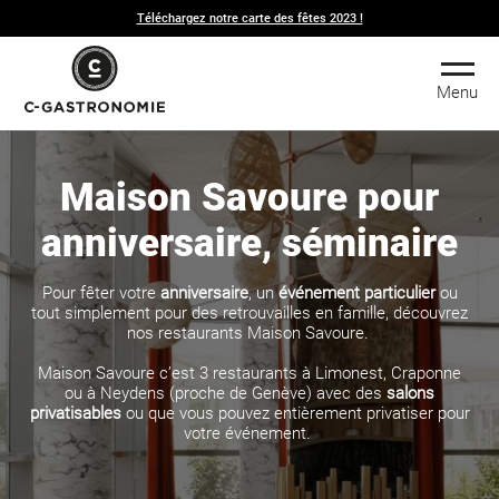
Téléchargez notre carte des fêtes 2023 !
Menu
Maison Savoure pour
anniversaire, séminaire
Pour fêter votre
anniversaire
, un
événement particulier
ou
tout simplement pour des retrouvailles en famille, découvrez
nos
restaurants Maison Savoure
.
Maison Savoure c’est 3 restaurants à Limonest, Craponne
ou à Neydens (proche de Genève) avec des
salons
privatisables
ou que vous pouvez entièrement privatiser pour
votre événement.