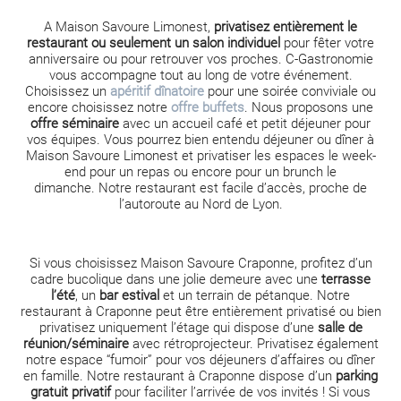
A Maison Savoure Limonest,
privatisez entièrement le
restaurant ou seulement un salon individuel
pour fêter votre
anniversaire ou pour retrouver vos proches.
C-Gastronomie
vous accompagne tout au long de votre événement.
Choisissez un
apéritif dînatoire
pour une soirée conviviale ou
encore choisissez notre
offre buffets
.
Nous proposons une
offre séminaire
avec un accueil café et petit déjeuner pour
vos équipes. Vous pourrez bien entendu déjeuner ou dîner à
Maison Savoure Limonest et privatiser les espaces le week-
end pour un repas ou encore pour un brunch le
dimanche.
Notre restaurant est facile d’accès, proche de
l’autoroute au Nord de Lyon.
Si vous choisissez Maison Savoure Craponne, profitez d’un
cadre bucolique dans une jolie demeure avec une
terrasse
l’été
, un
bar estival
et un terrain de pétanque. Notre
restaurant à Craponne peut être entièrement privatisé ou bien
privatisez uniquement l’étage qui dispose d’une
salle de
réunion/séminaire
avec rétroprojecteur. Privatisez également
notre espace “fumoir” pour vos déjeuners d’affaires ou dîner
en famille.
Notre restaurant à Craponne dispose d’un
parking
gratuit privatif
pour faciliter l’arrivée de vos invités ! Si vous