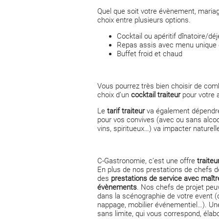
Quel que soit votre évènement, mariage
choix entre plusieurs options.
Cocktail ou apéritif dînatoire/dé
Repas assis avec menu unique 
Buffet froid et chaud
Vous pourrez très bien choisir de comb
choix d’un
cocktail traiteur
pour votre 
Le
tarif traiteur
va également dépendre 
pour vos convives (avec ou sans alcool
vins, spiritueux…) va impacter naturelle
C-Gastronomie, c’est une offre
traite
En plus de nos prestations de chefs 
des
prestations de service avec maître
évènements
. Nos chefs de projet p
dans la scénographie de votre event (dé
nappage, mobilier événementiel…). Une
sans limite, qui vous correspond, élab