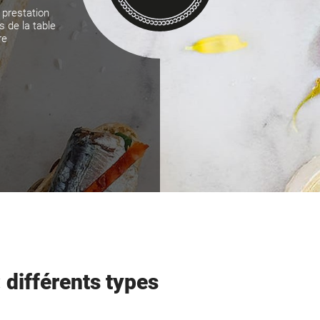
 prestation
s de la table
re
: différents types