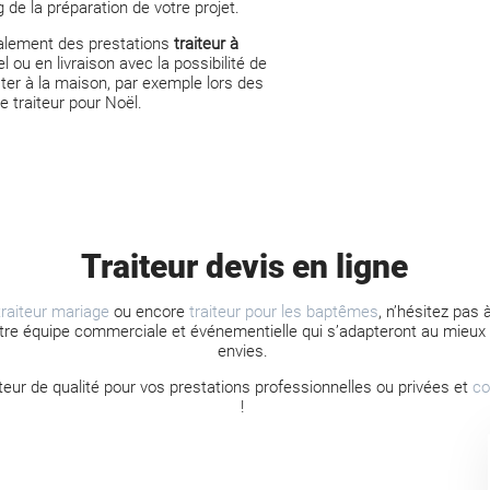
g de la préparation de votre projet.
alement des prestations
traiteur à
l ou en livraison avec
la possibilité de
er à la maison, par exemple lors des
de
traiteur pour Noël
.
Traiteur devis en ligne
traiteur mariage
ou encore
traiteur pour les baptêmes
, n’hésitez pas
tre équipe commerciale et événementielle qui s’adapteront au mieux
envies.
aiteur de qualité pour vos prestations professionnelles ou privées et
co
!